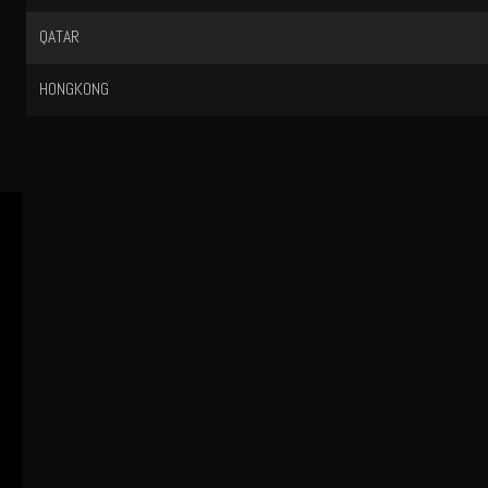
QATAR
HONGKONG