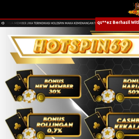
A MEMBER JIKA TERINDIKASI HOLDSPIN MAKA KEMENANGAN TERHITUNG TIDAK SAH DAN TIDAK DIBAY